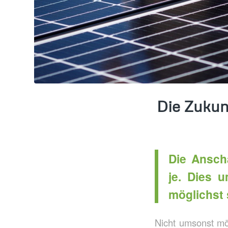
Die Zukunf
Die Anscha
je. Dies 
möglichst 
Nicht umsonst m