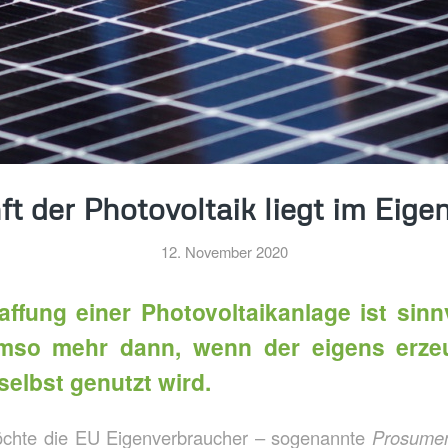
t der Photovoltaik liegt im Eig
12. November 2020
ffung einer Photovoltaikanlage ist sinn
umso mehr dann, wenn der eigens erze
selbst genutzt wird.
öchte die EU Eigenverbraucher – sogenannte
Prosume