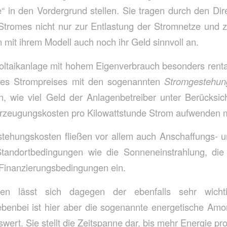
 in den Vordergrund stellen. Sie tragen durch den Dir
 Stromes nicht nur zur Entlastung der Stromnetze und
 mit ihrem Modell auch noch ihr Geld sinnvoll an.
ltaikanlage mit hohem Eigenverbrauch besonders rentab
des Strompreises mit den sogenannten
Stromgestehun
, wie viel Geld der Anlagenbetreiber unter Berücksic
erzeugungskosten pro Kilowattstunde Strom aufwenden 
stehungskosten fließen vor allem auch Anschaffungs- u
tandortbedingungen wie die Sonneneinstrahlung, di
 Finanzierungsbedingungen ein.
ieren lässt sich dagegen der ebenfalls sehr wich
enbei ist hier aber die sogenannte energetische Amor
rt. Sie stellt die Zeitspanne dar, bis mehr Energie prod