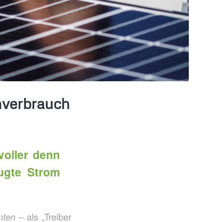
enverbrauch
voller denn
ugte Strom
nten
– als „Treiber