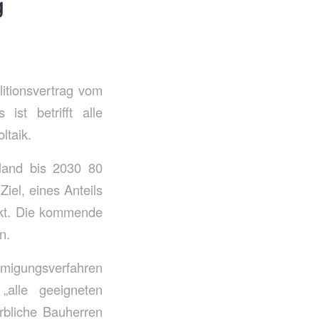
g
itionsvertrag vom
st betrifft alle
ltaik.
hland bis 2030 80
iel, eines Anteils
ckt. Die kommende
n.
hmigungsverfahren
„alle geeigneten
rbliche Bauherren