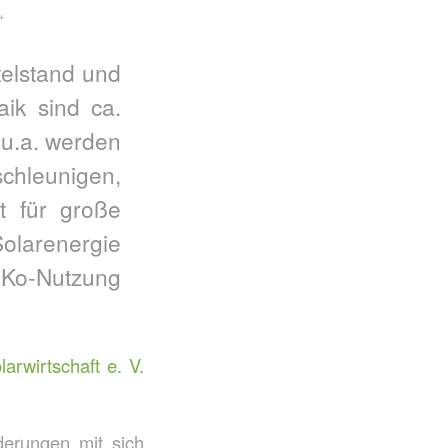
“
telstand und
ik sind ca.
 u.a. werden
hleunigen,
t für große
Solarenergie
e Ko-Nutzung
rwirtschaft e. V.
derungen mit sich