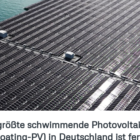
tgrößte schwimmende Photovolta
loating-PV) in Deutschland ist fer