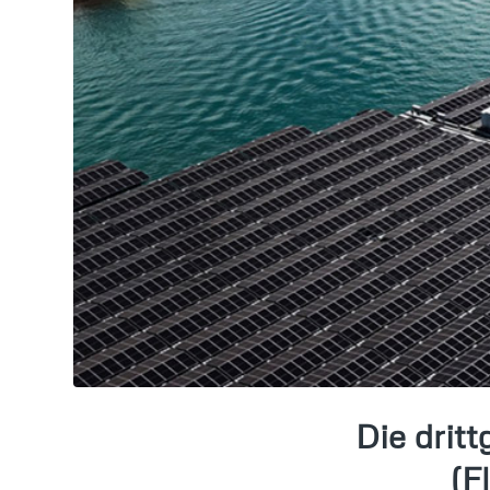
Die drit
(F