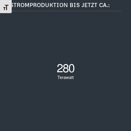
STROMPRODUKTION BIS JETZT CA.:
Schrift vergrößern
280
Terawatt