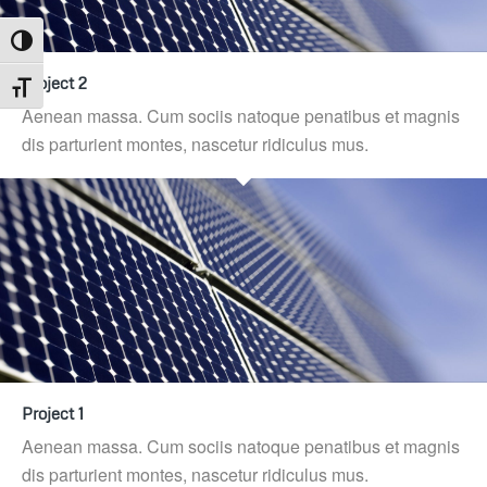
Umschalten auf hohe Kontraste
Project 2
Schrift vergrößern
Aenean massa. Cum sociis natoque penatibus et magnis
dis parturient montes, nascetur ridiculus mus.
Project 1
Aenean massa. Cum sociis natoque penatibus et magnis
dis parturient montes, nascetur ridiculus mus.